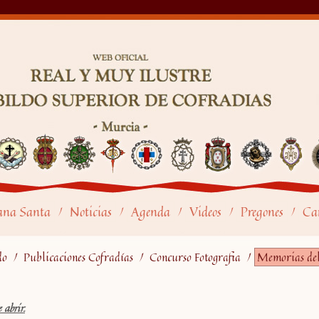
ana Santa
Noticias
Agenda
Videos
Pregones
Car
/
/
/
/
/
do
/
Publicaciones Cofradías
/
Concurso Fotografia
/
Memorias del
 abrir.