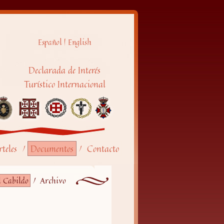
Español
|
English
Declarada de Interés
Turístico Internacional
teles
Documentos
Contacto
/
/
 Cabildo
/
Archivo