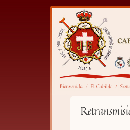
Bienvenida
El Cabildo
Sem
/
/
Retransmisi