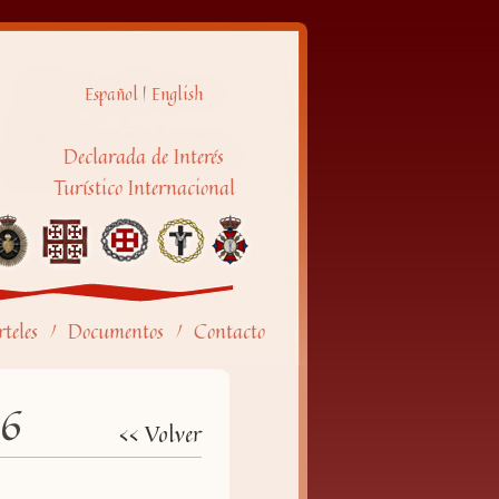
Español
|
English
Declarada de Interés
Turístico Internacional
teles
Documentos
Contacto
/
/
16
<< Volver