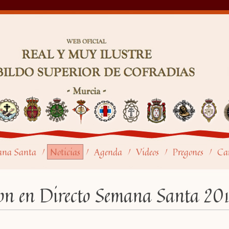
ana Santa
Noticias
Agenda
Videos
Pregones
Car
/
/
/
/
/
on en Directo Semana Santa 20