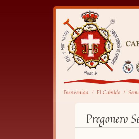
Bienvenida
El Cabildo
Sem
/
/
Pregonero 