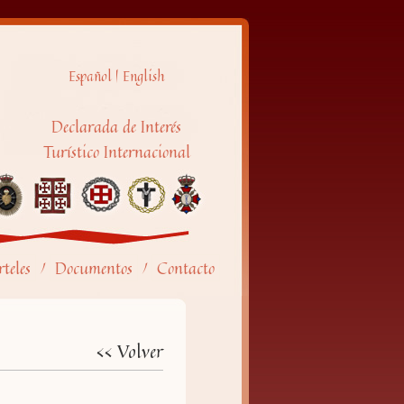
Español
|
English
Declarada de Interés
Turístico Internacional
teles
Documentos
Contacto
/
/
<< Volver