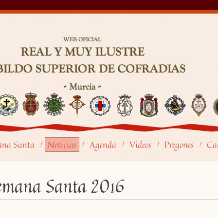
ana Santa
Noticias
Agenda
Videos
Pregones
Car
/
/
/
/
/
Semana Santa 2016