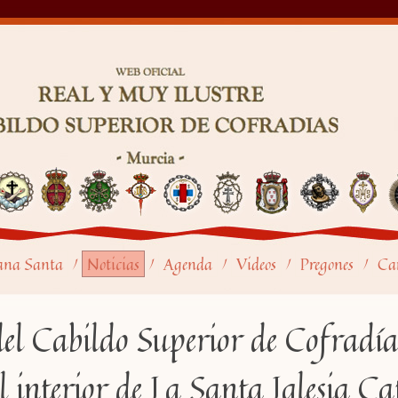
ana Santa
Noticias
Agenda
Videos
Pregones
Car
/
/
/
/
/
del Cabildo Superior de Cofradía
 interior de La Santa Iglesia Ca