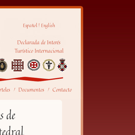
Español
|
English
Declarada de Interés
Turístico Internacional
teles
Documentos
Contacto
/
/
s de
tedral