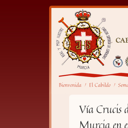
Bienvenida
El Cabildo
Sem
/
/
Vía Crucis 
Murcia en el