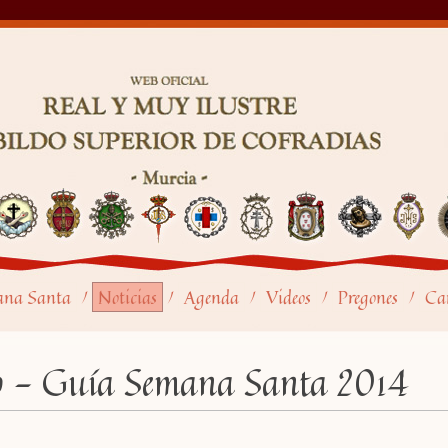
ana Santa
Noticias
Agenda
Videos
Pregones
Car
/
/
/
/
/
lo - Guía Semana Santa 2014