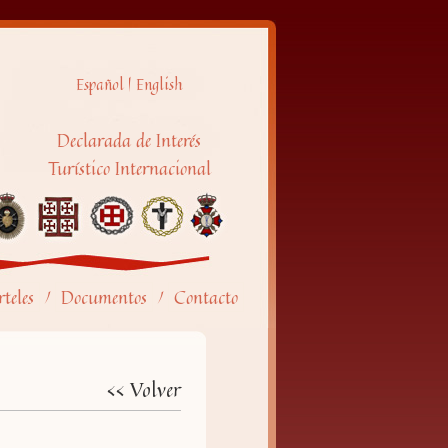
Español
|
English
Declarada de Interés
Turístico Internacional
teles
Documentos
Contacto
/
/
<< Volver