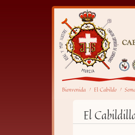
Bienvenida
El Cabildo
Sem
/
/
El Cabildil