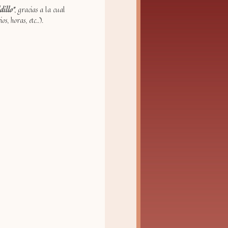
dillo"
, gracias a la cual
, horas, etc..).