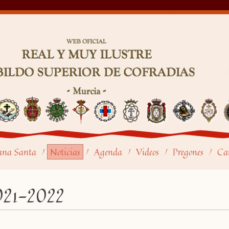
ana Santa
Noticias
Agenda
Videos
Pregones
Car
/
/
/
/
/
021-2022