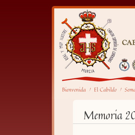
Bienvenida
El Cabildo
Sem
/
/
Memoria 2