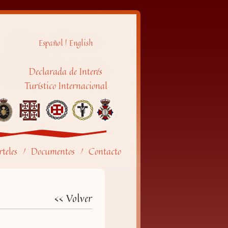
Español
|
English
Declarada de Interés
Turístico Internacional
teles
Documentos
Contacto
/
/
<< Volver