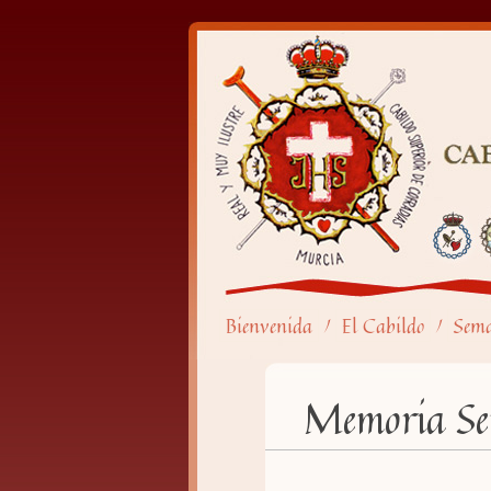
Bienvenida
El Cabildo
Sem
/
/
Memoria Se