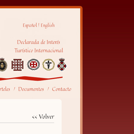
Español
|
English
Declarada de Interés
Turístico Internacional
teles
Documentos
Contacto
/
/
<< Volver