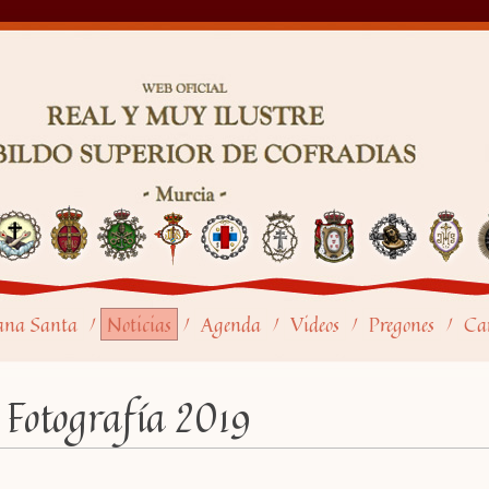
ana Santa
Noticias
Agenda
Videos
Pregones
Car
/
/
/
/
/
 Fotografía 2019