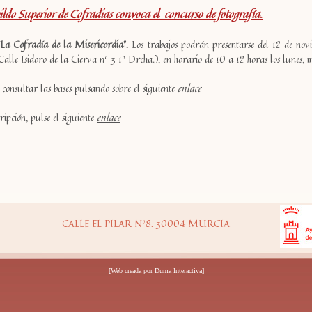
ldo Superior de Cofradias convoca el concurso de fotografía.
"La Cofradía de la Misericordia".
Los trabajos podrán presentarse del 12 de nov
alle Isidoro de la Cierva nº 3 1º Drcha.), en horario de 10 a 12 horas los lunes, mi
onsultar las bases pulsando sobre el siguiente
enlace
ipción, pulse el siguiente
enlace
CALLE EL PILAR Nº8. 30004 MURCIA
[Web creada por
Duma Interactiva
]