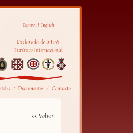
Español
|
English
Declarada de Interés
Turístico Internacional
teles
Documentos
Contacto
/
/
<< Volver