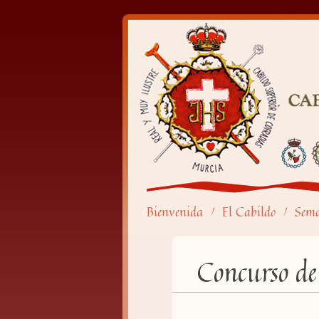
Bienvenida
El Cabildo
Sem
/
/
Concurso de