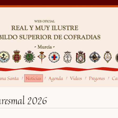
ana Santa
Noticias
Agenda
Videos
Pregones
Car
/
/
/
/
/
resmal 2026