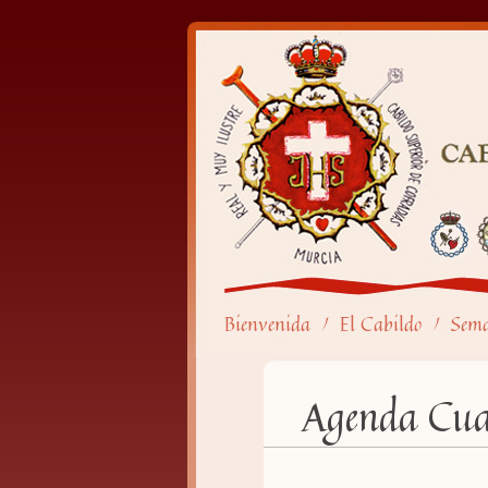
Bienvenida
El Cabildo
Sem
/
/
Agenda Cua