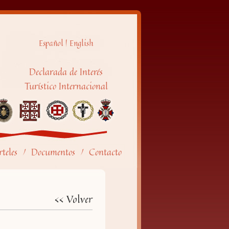
Español
|
English
Declarada de Interés
Turístico Internacional
teles
Documentos
Contacto
/
/
<< Volver